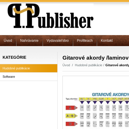
Úvod
Nahrávanie
Vydavateľstvo
Profiteach
Kontakt
Gitarové akordy /laminov
KATEGÓRIE
Úvod
Hudobné publikácie
Gitarové akordy
Hudobné publikácie
Software