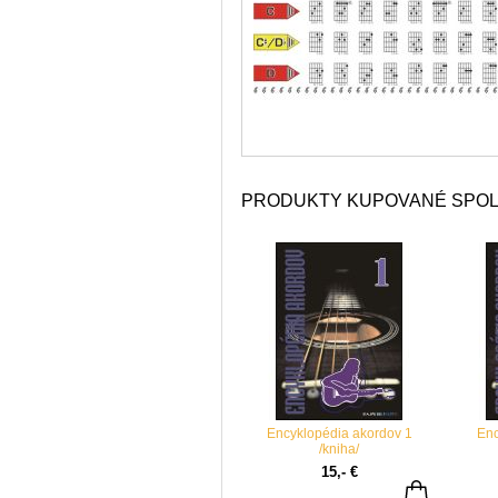
PRODUKTY KUPOVANÉ SPO
Encyklopédia akordov 1
Enc
/kniha/
15,- €